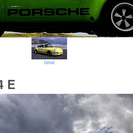
Détail
4 E