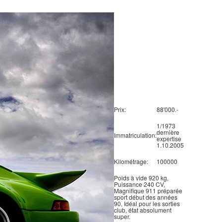
Prix:
88'000.-
1/1973
dernière
Immatriculation:
expertise
1.10.2005
Kilométrage:
100000
Poids à vide 920 kg,
Puissance 240 CV,
Magnifique 911 préparée
sport début des années
90, Idéal pour les sorties
club, état absolument
super.