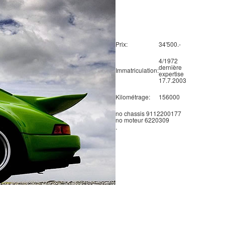
Prix:
34'500.-
4/1972
dernière
Immatriculation:
expertise
17.7.2003
Kilométrage:
156000
no chassis 9112200177
no moteur 6220309
.