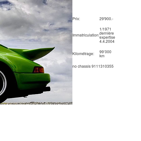
Prix:
29'900.-
1/1971
dernière
Immatriculation:
expertise
4.4.2004
99’000
Kilométrage:
km
no chassis 9111310355